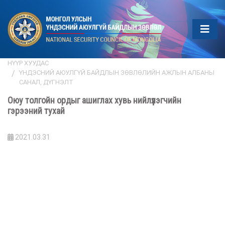
НҮҮР ХУУДАС
ҮНДЭСНИЙ АЮУЛГҮЙ БАЙДЛЫН ЗӨВЛӨЛИЙН АЖЛЫН АЛБАНЫ
САНАЛ, ДҮГНЭЛТ
Оюу толгойн ордыг ашиглах хувь нийлүүлэгчийн
гэрээний тухай
2021.03.31