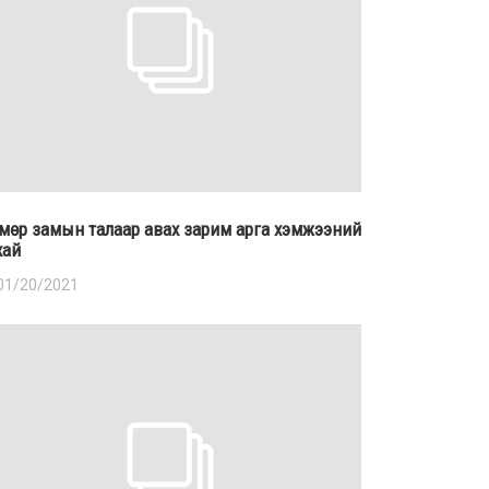
мөр замын талаар авах зарим арга хэмжээний
хай
01/20/2021