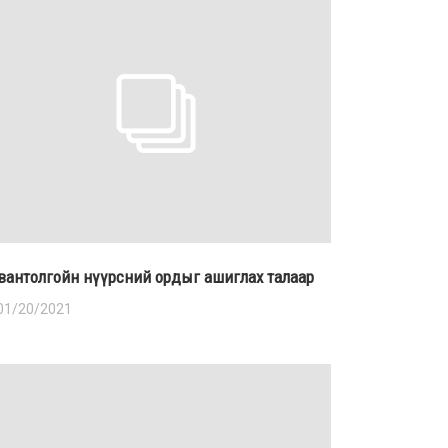
вантолгойн нүүрсний ордыг ашиглах талаар
01/20/2021