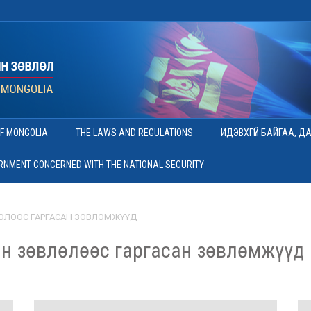
OF MONGOLIA
THE LAWS AND REGULATIONS
ИДЭВХГҮЙ БАЙГАА, Д
ERNMENT CONCERNED WITH THE NATIONAL SECURITY
ӨЛӨӨС ГАРГАСАН ЗӨВЛӨМЖҮҮД
н зөвлөлөөс гаргасан зөвлөмжүүд