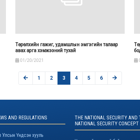
Төрөлхийн гажиг, удамшлын эмгэгийн талаар
Тө
авах арга хэмжээний тухай
бо
01/20/2021
1
2
3
4
5
6
AWS AND REGULATIONS
THE NATIONAL SECURITY AND 
NATIONAL SECURITY CONCEPT
 Улсын Үндсэн хууль