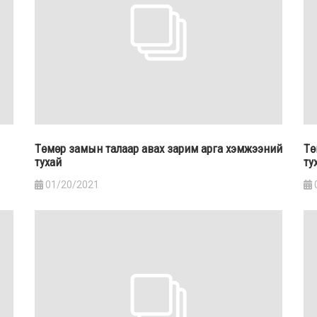
Төмөр замын талаар авах зарим арга хэмжээний
Тө
тухай
ту
01/20/2021