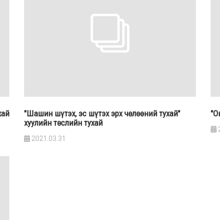
хай
"Шашин шүтэх, эс шүтэх эрх чөлөөний тухай"
"О
хуулийн төслийн тухай
2021.03.31