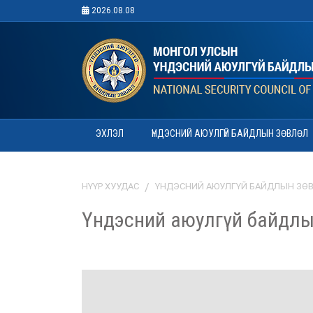
2026.08.08
ЭХЛЭЛ
ҮНДЭСНИЙ АЮУЛГҮЙ БАЙДЛЫН ЗӨВЛӨЛ
НҮҮР ХУУДАС
ҮНДЭСНИЙ АЮУЛГҮЙ БАЙДЛЫН ЗӨ
Үндэсний аюулгүй байдлы