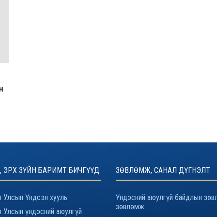
н
, ЭРХ ЗҮЙН БАРИМТ БИЧГҮҮД
ЗӨВЛӨМЖ, САНАЛ ДҮГНЭЛТ
 Улсын Үндсэн хууль
Үндэсний аюулгүй байдлын зөв
зөвлөмж
 Улсын үндэсний аюулгүй