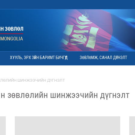
ХУУЛЬ, ЭРХ ЗҮЙН БАРИМТ БИЧГҮҮД
ЗӨВЛӨМЖ, САНАЛ ДҮГНЭЛТ
ВЛӨЛИЙН ШИНЖЭЭЧИЙН ДҮГНЭЛТ
н зөвлөлийн шинжээчийн дүгнэлт