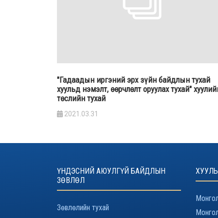
"Гадаадын иргэний эрх зүйн байдлын тухай
хуульд нэмэлт, өөрчлөлт оруулах тухай" хуулий
төслийн тухай
2021.03.31
ҮНДЭСНИЙ АЮУЛГҮЙ БАЙДЛЫН
ХУУЛЬ
ЗӨВЛӨЛ
Монгол
Зөвлөлийн тухай
Монгол