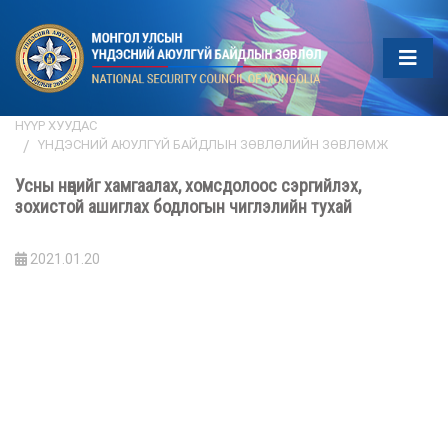
НҮҮР ХУУДАС
ҮНДЭСНИЙ АЮУЛГҮЙ БАЙДЛЫН ЗӨВЛӨЛИЙН ЗӨВЛӨМЖ
Усны нөөцийг хамгаалах, хомсдолоос сэргийлэх,
зохистой ашиглах бодлогын чиглэлийн тухай
2021.01.20