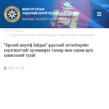
НҮҮР ХУУДАС
ҮНДЭСНИЙ АЮУЛГҮЙ БАЙДЛЫН ЗӨВЛӨЛИЙН ЗӨВЛӨМЖ
"Хүнсний аюулгүй байдал" үндэсний хөтөлбөрийн
хэрэгжилтийг эрчимжүүлэх талаар авах зарим арга
хэмжээний тухай
2021.01.20