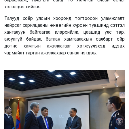
хэлэлцээ хийлээ.
Талууд хоёр улсын хооронд тогтоосон уламжлалт
найрсаг харилцааны өнөөгийн хүрсэн түвшинд сэтгэл
хангалуун байгаагаа илэрхийлж, цаашид улс төр,
аюулгүй байдал, батлан хамгаалахын салбарт ойр
дотно хамтын ажиллагааг хөгжүүлэхэд идэвх
чармайлт гарган ажиллахаар санал нэгдэв.