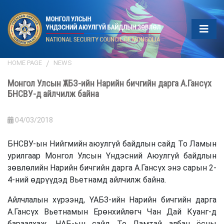
HOME PAGE
NEWS
Монгол Улсын ҮАБЗ-ийн Нарийн бичгийн дарга А.Гансүх
БНСВУ-д айлчилж байна
04/03/2018
БНСВУ-ын Нийгмийн аюулгүй байдлын сайд То Ламын
урилгаар Монгол Улсын Үндэсний Аюулгүй байдлын
зөвлөлийн Нарийн бичгийн дарга А.Гансүх энэ сарын 2-
4-ний өдрүүдэд Вьетнамд айлчилж байна.
Айлчлалын хүрээнд, ҮАБЗ-ийн Нарийн бичгийн дарга
А.Гансүх Вьетнамын Ерөнхийлөгч Чан Дай Куанг-д
бараалхаж, НАБ-ын сайд То Ламтай албан ёсны