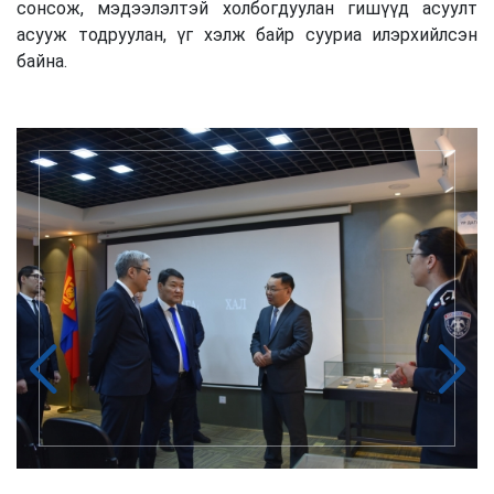
сонсож, мэдээлэлтэй холбогдуулан гишүүд асуулт
асууж тодруулан, үг хэлж байр сууриа илэрхийлсэн
байна.