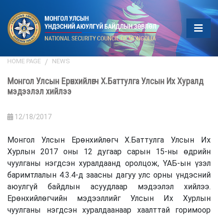
HOME PAGE
NEWS
Монгол Улсын Ерөнхийлөгч Х.Баттулга Улсын Их Хуралд
мэдээлэл хийлээ
12/18/2017
Монгол Улсын Ерөнхийлөгч Х.Баттулга Улсын Их
Хурлын 2017 оны 12 дугаар сарын 15-ны өдрийн
чуулганы нэгдсэн хуралдаанд оролцож, ҮАБ-ын үзэл
баримтлалын 4.3.4-д заасны дагуу улс орны үндэсний
аюулгүй байдлын асуудлаар мэдээлэл хийлээ.
Ерөнхийлөгчийн мэдээллийг Улсын Их Хурлын
чуулганы нэгдсэн хуралдаанаар хаалттай горимоор