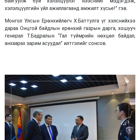
байгуулж буй хэлэлцүүлэг нээснийг мэдэгдэж,
хэлэлцүүлгийн үйл ажиллагаанд амжилт хүсье!” гэв.
Монгол Улсын Ерөнхийлөгч Х.Баттулга үг хэлснийхээ
дараа Онцгой байдлын ерөнхий газрын дарга, хошууч
генерал Т.Бадралын “Гал түймрийн нөхцөл байдал,
анхаарах зарим асуудал” илтгэлийг сонсов.