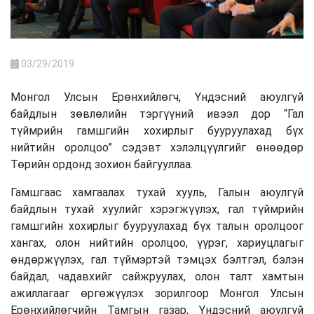
03/29/2019
Монгол Улсын Ерөнхийлөгч, Үндэсний аюулгүй
байдлын зөвлөлийн тэргүүний ивээл дор “Гал
түймрийн гамшгийн хохирлыг бууруулахад бүх
нийтийн оролцоо” сэдэвт хэлэлцүүлгийг өнөөдөр
Төрийн ордонд зохион байгууллаа.
Гамшгаас хамгаалах тухай хууль, Галын аюулгүй
байдлын тухай хуулийг хэрэгжүүлэх, гал түймрийн
гамшгийн хохирлыг бууруулахад бүх талын оролцоог
хангах, олон нийтийн оролцоо, үүрэг, хариуцлагыг
өндөржүүлэх, гал түймэртэй тэмцэх бэлтгэл, бэлэн
байдал, чадавхийг сайжруулах, олон талт хамтын
ажиллагааг өргөжүүлэх зорилгоор Монгол Улсын
Ерөнхийлөгчийн Тамгын газар, Үндэсний аюулгүй