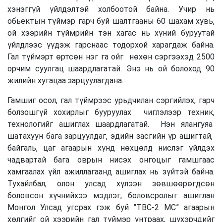
хэнэггүй үйлдэлтэй холбоотой байна. Учир нь
обьектын түймэр гарч буй шалтгааны 60 шахам хувь,
ой хээрийн түймрийн тэн хагас нь хүний буруутай
үйлдлээс үүдэж гарснаас тодорхой харагдаж байна.
Гал түймэрт өртсөн нэг га ойг нөхөн сэргээхэд 2500
орчим суулгац шаардлагатай. Энэ нь ой болоход 90
жилийн хугацаа зарцуулагдана.
Гамшиг осол, гал түймрээс урьдчилан сэргийлэх, гарч
болзошгүй хохирлыг бууруулах чиглэлээр техник,
технологийг ашиглах шаардлагатай. Нэн ялангуяа
шатахуун бага зарцуулдаг, эдийн засгийн үр ашигтай,
байгаль, цаг агаарын хүнд нөхцөлд нислэг үйлдэх
чадвартай бага оврын нисэх онгоцыг гамшгаас
хамгаалах үйл ажиллагаанд ашиглах нь зүйтэй байна.
Тухайлбал, олон улсад хүлээн зөвшөөрөгдсөн
боловсон хүчнийхээ мэдлэг, боловсролыг ашиглан
Монгол Улсад угсрах гэж буй “ТВС-2 МС” агаарын
хөлгийг ой хээрийн гал түймэр унтраах, шүхэрчдийг