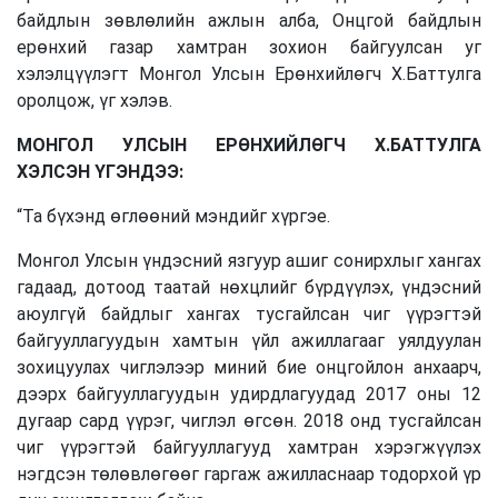
байдлын зөвлөлийн ажлын алба, Онцгой байдлын
ерөнхий газар хамтран зохион байгуулсан уг
хэлэлцүүлэгт Монгол Улсын Ерөнхийлөгч Х.Баттулга
оролцож, үг хэлэв.
МОНГОЛ УЛСЫН ЕРӨНХИЙЛӨГЧ Х.БАТТУЛГА
ХЭЛСЭН ҮГЭНДЭЭ:
“Та бүхэнд өглөөний мэндийг хүргэе.
Монгол Улсын үндэсний язгуур ашиг сонирхлыг хангах
гадаад, дотоод таатай нөхцлийг бүрдүүлэх, үндэсний
аюулгүй байдлыг хангах тусгайлсан чиг үүрэгтэй
байгууллагуудын хамтын үйл ажиллагааг уялдуулан
зохицуулах чиглэлээр миний бие онцгойлон анхаарч,
дээрх байгууллагуудын удирдлагуудад 2017 оны 12
дугаар сард үүрэг, чиглэл өгсөн. 2018 онд тусгайлсан
чиг үүрэгтэй байгууллагууд хамтран хэрэгжүүлэх
нэгдсэн төлөвлөгөөг гаргаж ажилласнаар тодорхой үр