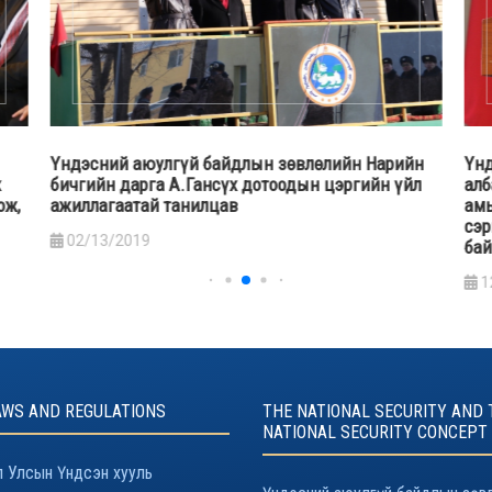
Үндэсний аюулгүй байдлын зөвлөлийн Нарийн
Үнд
х
бичгийн дарга А.Гансүх дотоодын цэргийн үйл
алб
ож,
ажиллагаатай танилцав
амь
сэр
02/13/2019
бай
1
AWS AND REGULATIONS
THE NATIONAL SECURITY AND 
NATIONAL SECURITY CONCEPT
 Улсын Үндсэн хууль