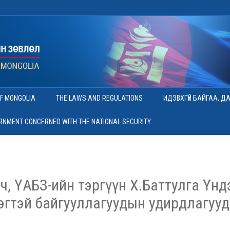
OF MONGOLIA
THE LAWS AND REGULATIONS
ИДЭВХГҮЙ БАЙГАА, Д
ERNMENT CONCERNED WITH THE NATIONAL SECURITY
, ҮАБЗ-ийн тэргүүн Х.Баттулга Үн
рэгтэй байгууллагуудын удирдлагууд