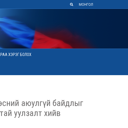
МОНГОЛ
АРАА ХЭРЭГ БОЛОХ
дэсний аюулгүй байдлыг
тай уулзалт хийв