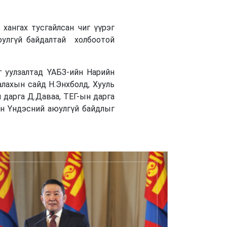
хангах тусгайлсан чиг үүрэг
юулгүй байдалтай холбоотой
г уулзалтад ҮАБЗ-ийн Нарийн
алахын сайд Н.Энхболд, Хууль
 дарга Д.Даваа, ТЕГ-ын дарга
лон Үндэсний аюулгүй байдлыг