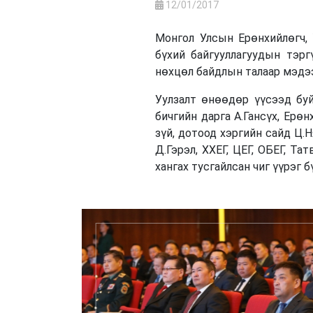
12/01/2017
Монгол Улсын Ерөнхийлөгч, 
бүхий байгууллагуудын тэр
нөхцөл байдлын талаар мэдээ
Уулзалт өнөөдөр үүсээд буй
бичгийн дарга А.Гансүх, Ерө
зүй, дотоод хэргийн сайд Ц.
Д.Гэрэл, ХХЕГ, ЦЕГ, ОБЕГ, Т
хангах тусгайлсан чиг үүрэг 