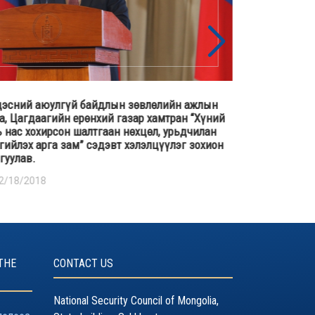
эсний аюулгүй байдлын зөвлөлийн ажлын
Үндэсний аю
а, Цагдаагийн ерөнхий газар хамтран “Хүний
бичгийн дарг
 нас хохирсон шалтгаан нөхцөл, урьдчилан
Оросын Холб
гийлэх арга зам” сэдэвт хэлэлцүүлэг зохион
04/25/2018
гуулав.
2/18/2018
THE
CONTACT US
National Security Council of Mongolia,