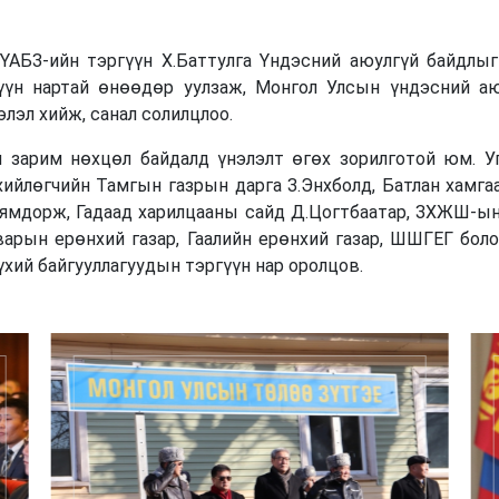
ҮАБЗ-ийн тэргүүн Х.Баттулга Үндэсний аюулгүй байдлыг 
гүүн нартай өнөөдөр уулзаж, Монгол Улсын үндэсний а
лэл хийж, санал солилцлоо.
 зарим нөхцөл байдалд үнэлэлт өгөх зорилготой юм. У
нхийлөгчийн Тамгын газрын дарга З.Энхболд, Батлан хамга
Нямдорж, Гадаад харилцааны сайд Д.Цогтбаатар, ЗХЖШ-ын
атварын ерөнхий газар, Гаалийн ерөнхий газар, ШШГЕГ бо
бүхий байгууллагуудын тэргүүн нар оролцов.