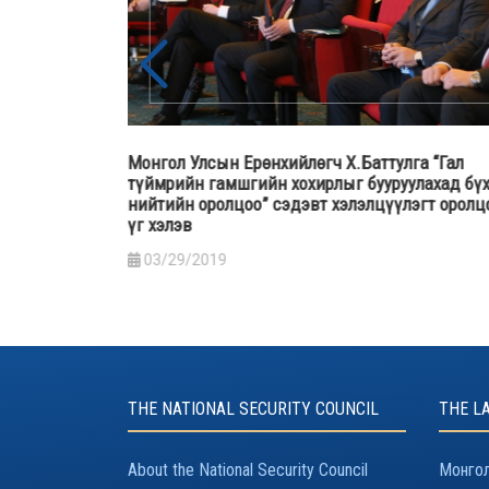
байдлын
Монгол Улсын Ерөнхийлөгч Х.Баттулга “Гал
р тамхитай
түймрийн гамшгийн хохирлыг бууруулахад бү
анилцлаа
нийтийн оролцоо” сэдэвт хэлэлцүүлэгт оролц
үг хэлэв
03/29/2019
THE NATIONAL SECURITY COUNCIL
THE L
About the National Security Council
Монгол