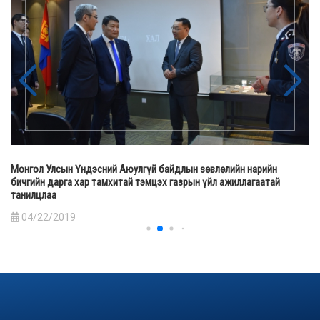
Монгол Улсын Үндэсний Аюулгүй байдлын зөвлөлийн нарийн
бичгийн дарга хар тамхитай тэмцэх газрын үйл ажиллагаатай
танилцлаа
04/22/2019