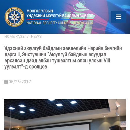
HOME PAGE
NEWS
Үндэсний аюулгүй байдлын зөвлөлийн Нарийн бичгийн
дарга Ц.Энхтүвшин "Аюулгүй байдлын асуудал
эрхэлсэн дээд албан тушаалтны олон улсын VIII
уулзалт"-д оролцов
05/26/2017