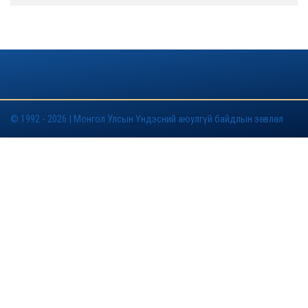
© 1992 - 2026 | Монгол Улсын Үндэсний аюулгүй байдлын зөвлөл