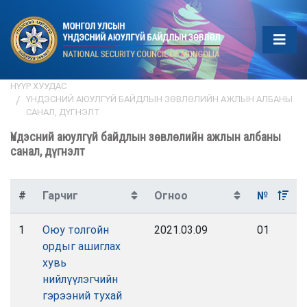
НҮҮР ХУУДАС
ҮНДЭСНИЙ АЮУЛГҮЙ БАЙДЛЫН ЗӨВЛӨЛИЙН АЖЛЫН АЛБАНЫ
САНАЛ, ДҮГНЭЛТ
Үндэсний аюулгүй байдлын зөвлөлийн ажлын албаны
санал, дүгнэлт
#
Гарчиг
Огноо
№
1
Оюу толгойн
2021.03.09
01
ордыг ашиглах
хувь
нийлүүлэгчийн
гэрээний тухай