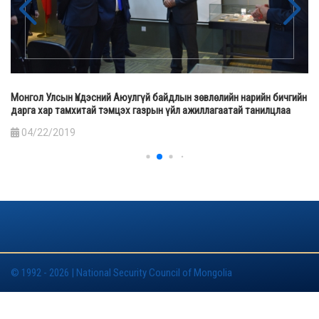
Монгол Улсын Үндэсний Аюулгүй байдлын зөвлөлийн нарийн бичгийн
дарга хар тамхитай тэмцэх газрын үйл ажиллагаатай танилцлаа
04/22/2019
© 1992 - 2026 | National Security Council of Mongolia