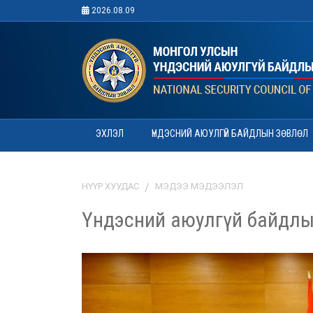
2026.08.09
ЭХЛЭЛ
ҮНДЭСНИЙ АЮУЛГҮЙ БАЙДЛЫН ЗӨВЛӨЛ
НҮҮР ХУУДАС
МЭДЭЭ МЭДЭЭЛЭЛ
Үндэсний аюулгүй байдлы