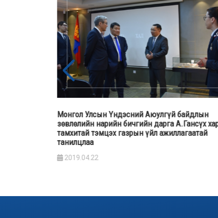
байдлын
Монгол Улсын Ерөнхийлөгч, Үндэсний аюулгү
Гансүх хар
байдлын зөвлөлийн тэргүүн Х.Баттулга “Гал
агаатай
түймрийн гамшгийн хохирлыг бууруулахад бү
нийтийн оролцоо” сэдэвт хэлэлцүүлэгт оролц
үг хэлэв
2019.03.29