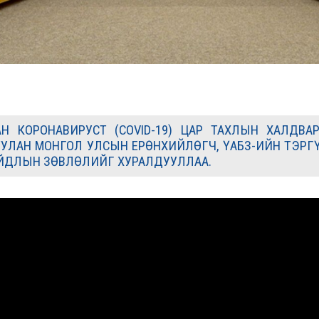
Н КОРОНАВИРУСТ (COVID-19) ЦАР ТАХЛЫН ХАЛДВ
ЛАН МОНГОЛ УЛСЫН ЕРӨНХИЙЛӨГЧ, ҮАБЗ-ИЙН ТЭРГҮ
ЙДЛЫН ЗӨВЛӨЛИЙГ ХУРАЛДУУЛЛАА.