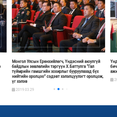
й
Үндэсний аюулгүй байдлын зөвлөлийн нарийн
Мон
бичгийн дарга А.Гансүх дотоодын цэргийн үйл
бай
х
ажиллагаатай танилцав
амь
ож,
сэр
2019.02.13
бай
2