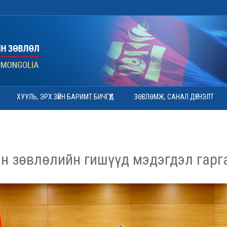
ХУУЛЬ, ЭРХ ЗҮЙН БАРИМТ БИЧГҮҮД
ЗӨВЛӨМЖ, САНАЛ ДҮГНЭЛТ
н зөвлөлийн гишүүд мэдэгдэл гарг