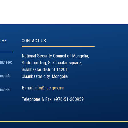
12/18/2018
THE
CONTACT US
National Security Council of Mongolia,
лөлөөс
State building, Sukhbaatar square,
Sukhbaatar district 14201,
лөлийн
Ulaanbaatar city, Mongolia
E-mail:
info@nsc.gov.mn
лөлийн
Telephone & Fax: +976-51-263959