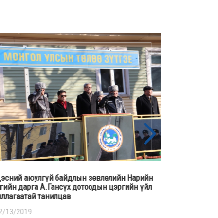
эсний аюулгүй байдлын зөвлөлийн Нарийн
Үндэсний аю
гийн дарга А.Гансүх дотоодын цэргийн үйл
алба, Цагдаа
ллагаатай танилцав
амь нас хохи
сэргийлэх ар
2/13/2019
байгуулав.