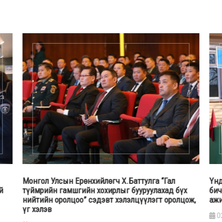
Монгол Улсын Ерөнхийлөгч Х.Баттулга “Гал
Үнд
й
түймрийн гамшгийн хохирлыг бууруулахад бүх
бич
нийтийн оролцоо” сэдэвт хэлэлцүүлэгт оролцож,
ажи
үг хэлэв
0