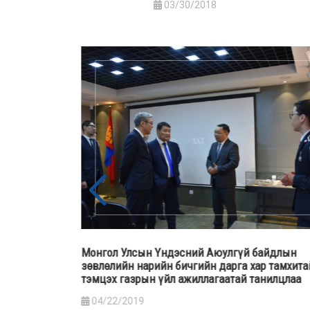
03/30/2018
тусгайлсан
Монгол Улсын Үндэсний Аюулгүй байдлын
длагуудад
зөвлөлийн нарийн бичгийн дарга хар тамхита
тэмцэх газрын үйл ажиллагаатай танилцлаа
04/22/2019