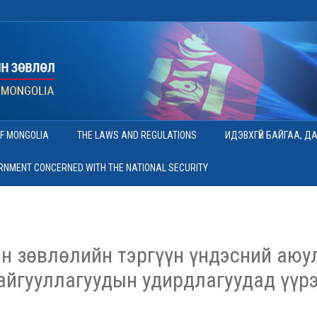
OF MONGOLIA
THE LAWS AND REGULATIONS
ИДЭВХГҮЙ БАЙГАА, Д
ERNMENT CONCERNED WITH THE NATIONAL SECURITY
н зөвлөлийн тэргүүн үндэсний аюул
байгууллагуудын удирдлагуудад үүрэ