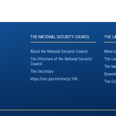
THE NATIONAL SECURITY COUNCIL
THE L
About the National Security Council
Монгол
The Structure of the National Security
The Law
Council
The law
The Secretary
Ерөнхи
https://nsc.gov.mn/mn/p/106
The Con