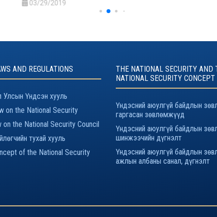
03/29/2019
AWS AND REGULATIONS
THE NATIONAL SECURITY AND 
NATIONAL SECURITY CONCEPT
 Улсын Үндсэн хууль
Үндэсний аюулгүй байдлын зөв
 on the National Security
гаргасан зөвлөмжүүд
 on the National Security Council
Үндэсний аюулгүй байдлын зөв
шинжээчийн дүгнэлт
йлөгчийн тухай хууль
Үндэсний аюулгүй байдлын зөв
cept of the National Security
ажлын албаны санал, дүгнэлт