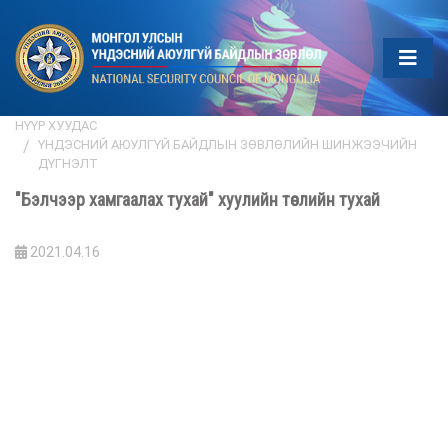
НҮҮР ХУУДАС
ҮНДЭСНИЙ АЮУЛГҮЙ БАЙДЛЫН ЗӨВЛӨЛИЙН ШИНЖЭЭЧИЙН
ДҮГНЭЛТ
"Бэлчээр хамгаалах тухай" хуулийн төслийн тухай
2021.04.16