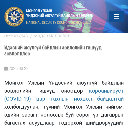
НҮҮР ХУУДАС
МЭДЭЭ МЭДЭЭЛЭЛ
Үндэсний аюулгүй байдлын зөвлөлийн гишүүд
зөвлөлдлөө
2020.03.22
Монгол Улсын Үндэсний аюулгүй байдлын
зөвлөлийн гишүүд өнөөдөр
короанвируст
(COVID-19) цар тахлын нөхцөл байдалтай
холбогдуулан, түүний Монгол Улсын нийгэм,
эдийн засагт нөлөөлж буй сөрөг үр дагаврыг
багасгах асуудлаар тодорхой шийдвэрүүдийг