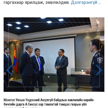
гаргахаар ярилцаж, зөвлөлдөв.
Дэлгэрэнгүй ...
Монгол Улсын Үндэсний Аюулгүй байдлын зөвлөлийн нарийн
бичгийн дарга А.Гансүх хар тамхитай тэмцэх газрын үйл