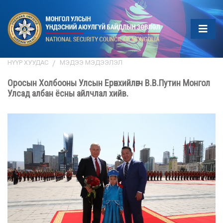
НҮҮР ХУУДАС
МЭДЭЭ МЭДЭЭЛЭЛ
Оросын Холбооны Улсын Ерөнхийлөгч В.В.Путин Монгол
Улсад албан ёсны айлчлал хийв.