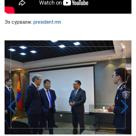
Эх сурвалж:
president.mn