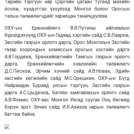
Төрийн тэргүүн нар Цэргийн цагаан туганд мэхийн
ёсолж, хүндэтгэл үзүүлээд Монгол болон Оросын
талын төлөөлөгчдийг харилцан танилцууллаа.
ОХУ-ын Ерөнхийлөгч В.В.Путины айлчлалын
бүрэлдэхүүнд ОХУ-ын Гадаад хэргийн сайд С.В.Лавров,
Засгийн газрын орлогч дарга, Орос-Монголын Засгийн
газар хоорондын комиссын оросын хэсгийн дарга
А.В.Гордеев, Ерөнхийлөгчийн Тамгын газрын орлогч
дарга, Ерөнхийлөгчийн хэвлэлийн төлөөлөгч
Д.С.Песков, Эрчим хүчний сайд А.В.Новак, Эдийн
засгийн хөгжлийн сайд М.С.Орешкин, ОХУ-ын Бүгд
Найрамдах Буриад улсын тэргүүн, Засгийн газрын
дарга А.С.Цыденов, Батлан хамгаалахын орлогч сайд
А.В.Фомин, ОХУ-аас Монгол Улсад суугаа Онц бөгөөд
Бүрэн эрхт Элчин сайд И.К.Азизов нарын төлөөлөгч
багтаж байна.