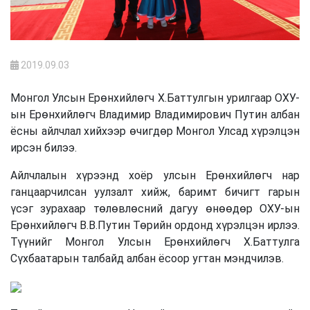
2019.09.03
Монгол Улсын Ерөнхийлөгч Х.Баттулгын урилгаар ОХУ-
ын Ерөнхийлөгч Владимир Владимирович Путин албан
ёсны айлчлал хийхээр өчигдөр Монгол Улсад хүрэлцэн
ирсэн билээ.
Айлчлалын хүрээнд хоёр улсын Ерөнхийлөгч нар
ганцаарчилсан уулзалт хийж, баримт бичигт гарын
үсэг зурахаар төлөвлөсний дагуу өнөөдөр ОХУ-ын
Ерөнхийлөгч В.В.Путин Төрийн ордонд хүрэлцэн ирлээ.
Түүнийг Монгол Улсын Ерөнхийлөгч Х.Баттулга
Сүхбаатарын талбайд албан ёсоор угтан мэндчилэв.