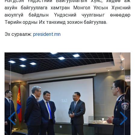
Нэгдсэн Үндэстний Байгууллагын Хүнс, хөдөө аж
ахуйн байгууллага хамтран Монгол Улсын Хүнсний
аюулгүй байдлын Үндэсний чуулганыг өнөөдөр
Төрийн ордны Их танхимд зохион байгуулав.
Эх сурвалж:
president.mn