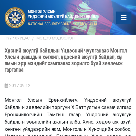
НҮҮР ХУУДАС
МЭДЭЭ МЭДЭЭЛЭЛ
Хүнсний аюулгүй байдлын Үндэсний чуулганаас Монгол
Улсын цаашдын хөгжил, үндэсний аюулгүй байдал, хүн
амын эрүүл мэндийг хамгаалах зорилго бүхий зөвлөмж
гаргалаа
2017.09.12
Монгол Улсын Ерөнхийлөгч, Үндэсний аюулгүй
байдлын зөвлөлийн тэргүүн Х.Баттулгын санаачилгаар
Ерөнхийлөгчийн Тамгын газар, Үндэсний аюулгүй
байдлын зөвлөлийн ажлын алба, Хүнс, хөдөө аж ахуй,
хөнгөн үйлдвэрийн яам, Монголын Хүнсчдийн холбоо,