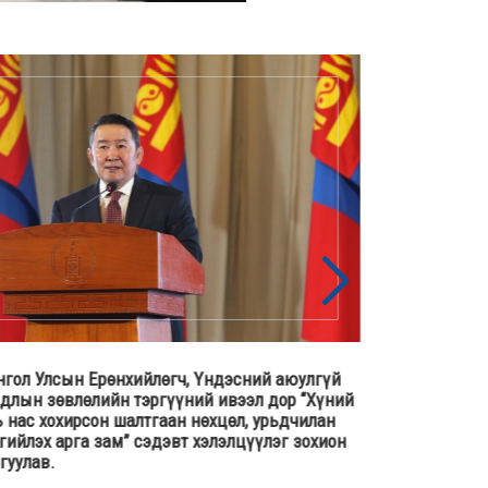
гол Улсын Ерөнхийлөгч, Үндэсний аюулгүй
Үндэсний аю
длын зөвлөлийн тэргүүний ивээл дор “Хүний
бичгийн дарг
 нас хохирсон шалтгаан нөхцөл, урьдчилан
Оросын Холбо
гийлэх арга зам” сэдэвт хэлэлцүүлэг зохион
аюулгүй байд
гуулав.
байгууллагуу