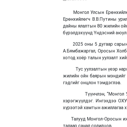
Монгол Улсын Ерөнхийлөгч,
Ерөнхийлөгч В.В.Путины ури
дайны ялалтын 80 жилийн ой
бүрэлдэхүүнд Үндэсний аюулг
2025 оны 5 дугаар сарын 7
А.Бямбажаргал, Оросын Холб
хотод хоёр талын уулзалт хий
Тус уулзалтын үеэр нарийн 
жилийн ойн баярын мэндийг 
гэдгийг онцлон тэмдэглэв.
Түүнчлэн, “Монгол Улс энх
хэрэгжүүлдэг. Ингэхдээ ОХУ
хүрээтэй хамтын ажиллагаа х
Талууд Монгол-Оросын иж б
талаар санал солилцов.