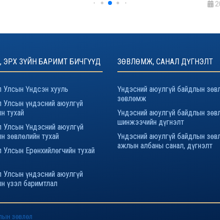
2
, ЭРХ ЗҮЙН БАРИМТ БИЧГҮҮД
ЗӨВЛӨМЖ, САНАЛ ДҮГНЭЛТ
 Улсын Үндсэн хууль
Үндэсний аюулгүй байдлын зөв
зөвлөмж
 Улсын үндэсний аюулгүй
н тухай
Үндэсний аюулгүй байдлын зөв
шинжээчийн дүгнэлт
 Улсын Үндэсний аюулгүй
н зөвлөлийн тухай
Үндэсний аюулгүй байдлын зөв
ажлын албаны санал, дүгнэлт
 Улсын Ерөнхийлөгчийн тухай
 Улсын үндэсний аюулгүй
н үзэл баримтлал
лын зөвлөл