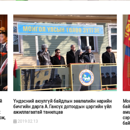
й
Үндэсний аюулгүй байдлын зөвлөлийн нарийн
Мон
бичгийн дарга А.Гансүх дотоодын цэргийн үйл
бай
х
ажиллагаатай танилцав
амь
ож,
сэр
2019.02.13
бай