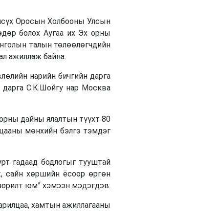
лсүх Оросын Холбооны Улсын
өдөр болох Аугаа их Эх орны
онголын талын төлөөлөгчдийн
ал ажиллаж байна.
өлийн нарийн бичгийн дарга
 дарга С.К.Шойгу нар Москва
орны дайны ялалтын түүхт 80
лцааны мөнхийн бэлгэ тэмдэг
рт гадаад бодлогыг тууштай
ж, сайн хөршийн ёсоор өргөн
 зорилт юм” хэмээн мэдэгдэв.
рилцаа, хамтын ажиллагааны