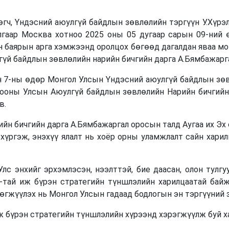
 Үндэсний аюулгүй байдлын зөвлөлийн тэргүүн У.Хүрэ
лгаар Москва хотноо 2025 оны 05 дугаар сарын 09-ний 
н баярын арга хэмжээнд оролцох бөгөөд дагалдан яваа м
үй байдлын зөвлөлийн нарийн бичгийн дарга А.Бямбажарг
-ны өдөр Монгол Улсын Үндэсний аюулгүй байдлын зөвл
ооны Улсын Аюулгүй байдлын зөвлөлийн Нарийн бичгийн
в.
бичгийн дарга А.Бямбажаргал оросын талд Аугаа их Эх 
хүргэж, энэхүү ялалт нь хоёр орны уламжлалт сайн хари
ийг эрхэмлэсэн, нээлттэй, бие даасан, олон тулгуу
-тай иж бүрэн стратегийн түншлэлийн харилцаатай бай
өгжүүлэх нь Монгол Улсын гадаад бодлогын эн тэргүүний
үрэн стратегийн түншлэлийн хүрээнд хэрэгжүүлж буй ха