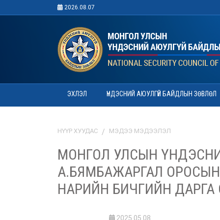
2026.08.07
ЭХЛЭЛ
ҮНДЭСНИЙ АЮУЛГҮЙ БАЙДЛЫН ЗӨВЛӨЛ
НҮҮР ХУУДАС
МЭДЭЭ МЭДЭЭЛЭЛ
МОНГОЛ УЛСЫН ҮНДЭСНИ
А.БЯМБАЖАРГАЛ ОРОСЫН
НАРИЙН БИЧГИЙН ДАРГА 
2025.05.08