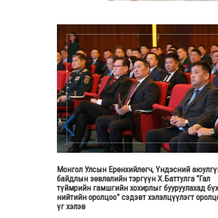
байдлын
Монгол Улсын Ерөнхийлөгч, Үндэсний аюулгү
Гансүх хар
байдлын зөвлөлийн тэргүүн Х.Баттулга “Гал
агаатай
түймрийн гамшгийн хохирлыг бууруулахад бү
нийтийн оролцоо” сэдэвт хэлэлцүүлэгт оролц
үг хэлэв