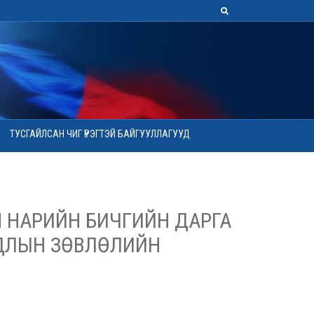
ТУСГАЙЛСАН ЧИГ ҮҮРЭГТЭЙ БАЙГУУЛЛАГУУД
 НАРИЙН БИЧГИЙН ДАРГА
ДЛЫН ЗӨВЛӨЛИЙН