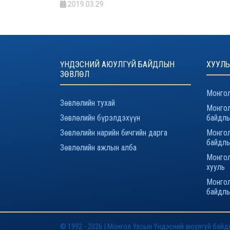
2019.03.29
ҮНДЭСНИЙ АЮУЛГҮЙ БАЙДЛЫН
ХУУЛЬ
ЗӨВЛӨЛ
Монгол
Зөвлөлийн тухай
Монгол
Зөвлөлийн бүрэлдэхүүн
байдлы
Зөвлөлийн нарийн бичгийн дарга
Монгол
байдлы
Зөвлөлийн ажлын алба
Монгол
хууль
Монгол
байдлы
© 1992 - 2026 | Монгол Улсын Үндэсний аюулгүй байд