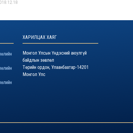
018.12.18
2018.04.25
ХАРИЛЦАХ ХАЯГ
Монгол Улсын Үндэсний аюулгүй
лөлийн
байдлын зөвлөл
Төрийн ордон, Улаанбаатар-14201
лөлийн
Монгол Улс
лөлийн