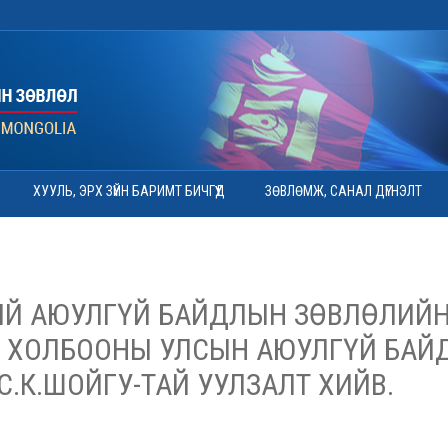
ХУУЛЬ, ЭРХ ЗҮЙН БАРИМТ БИЧГҮҮД
ЗӨВЛӨМЖ, САНАЛ ДҮГНЭЛТ
Й АЮУЛГҮЙ БАЙДЛЫН ЗӨВЛӨЛИЙН
 ХОЛБООНЫ УЛСЫН АЮУЛГҮЙ БАЙ
С.К.ШОЙГУ-ТАЙ УУЛЗАЛТ ХИЙВ.