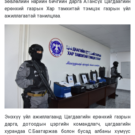
зөвлөлийн нарийн бичгийн дарга А.Гансүх Цагдаагийн
ерөнхий газрын Хар тамхитай тэмцэх газрын үйл
ажиллагаатай танилцлаа.
Энэхүү үйл ажиллагаанд Цагдаагийн ерөнхий газрын
дарга, дотоодын цэргийн командлагч, цагдаагийн
хурандаа С.Баатаржав болон бусад албаны хүмүүс