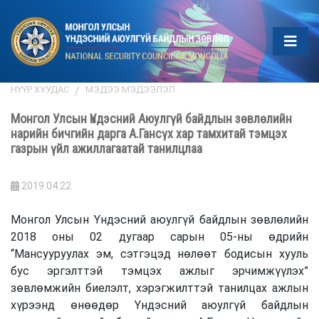
НҮҮР ХУУДАС
МЭДЭЭ МЭДЭЭЛЭЛ
Монгол Улсын Үндэсний Аюулгүй байдлын зөвлөлийн
нарийн бичгийн дарга А.Гансүх хар тамхитай тэмцэх
газрын үйл ажиллагаатай танилцлаа
2019.04.22
Монгол Улсын Үндэсний аюулгүй байдлын зөвлөлийн
2018 оны 02 дугаар сарын 05-ны өдрийн
“Мансууруулах эм, сэтгэцэд нөлөөт бодисын хууль
бус эргэлттэй тэмцэх ажлыг эрчимжүүлэх”
зөвлөмжийн биелэлт, хэрэгжилттэй танилцах ажлын
хүрээнд өнөөдөр Үндэсний аюулгүй байдлын