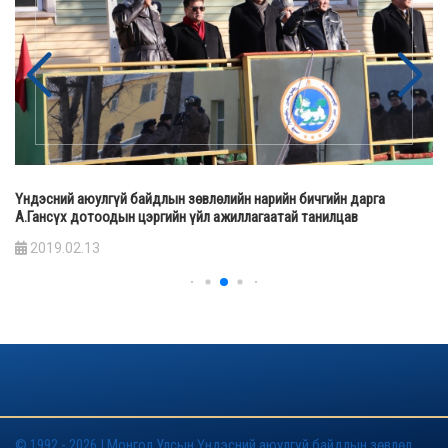
Үндэсний аюулгүй байдлын зөвлөлийн нарийн бичгийн дарга
А.Гансүх дотоодын цэргийн үйл ажиллагаатай танилцав
2019.02.13
© 1992 - 2026 | Монгол Улсын Үндэсний аюулгүй байдлын зөвлөл