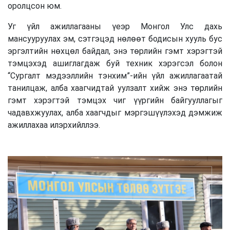
оролцсон юм.
Уг үйл ажиллагааны үеэр Монгол Улс дахь
мансууруулах эм, сэтгэцэд нөлөөт бодисын хууль бус
эргэлтийн нөхцөл байдал, энэ төрлийн гэмт хэрэгтэй
тэмцэхэд ашиглагдаж буй техник хэрэгсэл болон
“Сургалт мэдээллийн тэнхим”-ийн үйл ажиллагаатай
танилцаж, алба хаагчидтай уулзалт хийж энэ төрлийн
гэмт хэрэгтэй тэмцэх чиг үүргийн байгууллагыг
чад
а
вхжуулах, алба хаагчдыг мэргэшүүлэхэд дэмжиж
ажиллахаа илэрхийллээ.