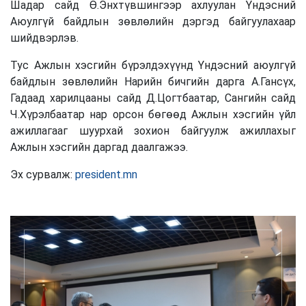
Шадар сайд Ө.Энхтүвшингээр ахлуулан Үндэсний
Аюулгүй байдлын зөвлөлийн дэргэд байгуулахаар
шийдвэрлэв.
Тус Ажлын хэсгийн бүрэлдэхүүнд Үндэсний аюулгүй
байдлын зөвлөлийн Нарийн бичгийн дарга А.Гансүх,
Гадаад харилцааны сайд Д.Цогтбаатар, Сангийн сайд
Ч.Хүрэлбаатар нар орсон бөгөөд Ажлын хэсгийн үйл
ажиллагааг шуурхай зохион байгуулж ажиллахыг
Ажлын хэсгийн даргад даалгажээ.
Эх сурвалж:
president.mn