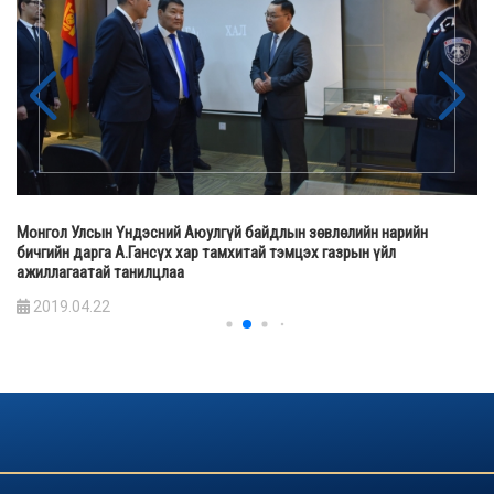
Монгол Улсын Үндэсний Аюулгүй байдлын зөвлөлийн нарийн
бичгийн дарга А.Гансүх хар тамхитай тэмцэх газрын үйл
ажиллагаатай танилцлаа
2019.04.22