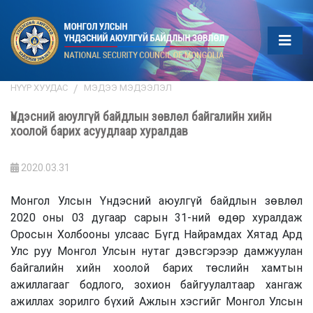
НҮҮР ХУУДАС
МЭДЭЭ МЭДЭЭЛЭЛ
Үндэсний аюулгүй байдлын зөвлөл байгалийн хийн
хоолой барих асуудлаар хуралдав
2020.03.31
Монгол Улсын Үндэсний аюулгүй байдлын зөвлөл
2020 оны 03 дугаар сарын 31-ний өдөр хуралдаж
Оросын Холбооны улсаас Бүгд Найрамдах Хятад Ард
Улс руу Монгол Улсын нутаг дэвсгэрээр дамжуулан
байгалийн хийн хоолой барих төслийн хамтын
ажиллагааг бодлого, зохион байгуулалтаар хангаж
ажиллах зорилго бүхий Ажлын хэсгийг Монгол Улсын