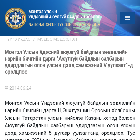
НҮҮР ХУУДАС
МЭДЭЭ МЭДЭЭЛЭЛ
Монгол Улсын Үндэсний аюулгүй байдлын зөвлөлийн
нарийн бичгийн дарга "Аюулгүй байдлын салбарын
удирдлагын олон улсын дээд хэмжээний V уулзалт"-д
оролцлоо
2014.06.24
Монгол Улсын Үндэсний аюулгүй байдлын зөвлөлийн
нарийн бичгийн дарга Ц.Энхтүвшин Оросын Холбооны
Улсын Татарстан улсын нийслэл Казань хотод болсон
Аюулгүй байдлын салбарын удирдлагын олон улсын
дээд хэмжээний 5 дугаар уулзалтанд оролцлоо. Тус