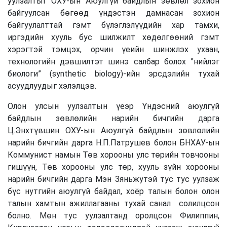
уулзалтыг ОХУ-ын Аюулгүй байдлын зөвлөл зохион
байгуулсан бөгөөд үндэстэн дамнасан зохион
байгуулалттай гэмт бүлэглэлүүдийн хар тамхи,
иргэдийн хууль бус шилжилт хөдөлгөөний гэмт
хэрэгтэй тэмцэх, орчин үеийн шинжлэх ухаан,
технологийн дэвшилтэт шинэ салбар болох ”нийлэг
биологи” (synthetic biology)-ийн эрсдэлийн тухай
асуудлуудыг хэлэлцэв.
Олон улсын уулзалтын үеэр Үндэсний аюулгүй
байдлын зөвлөлийн нарийн бичгийн дарга
Ц.Энхтүвшин ОХУ-ын Аюулгүй байдлын зөвлөлийн
нарийн бичгийн дарга Н.П.Патрушев болон БНХАУ-ын
Коммунист намын Төв хорооны улс төрийн товчооны
гишүүн, Төв хорооны улс төр, хууль зүйн хорооны
нарийн бичгийн дарга Мэн Зяньжутэй тус тус уулзаж
бүс нутгийн аюулгүй байдал, хоёр талын болон олон
талын хамтын ажиллагааны тухай санал солилцсон
болно. Мөн тус уулзалтанд оролцсон Филиппин,