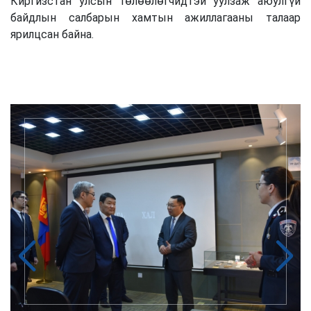
Киргизстан улсын төлөөлөгчидтэй уулзаж аюулгүй
байдлын салбарын хамтын ажиллагааны талаар
ярилцсан байна.