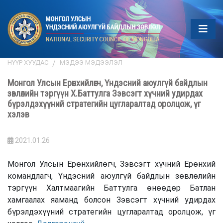
НҮҮР ХУУДАС
МЭДЭЭ МЭДЭЭЛЭЛ
Монгол Улсын Ерөнхийлөгч, Үндэсний аюулгүй байдлын
зөвлөлийн тэргүүн Х.Баттулга Зэвсэгт хүчний удирдах
бүрэлдэхүүний стратегийн цугларалтад оролцож, үг
хэлэв
2021.01.26
Монгол Улсын Ерөнхийлөгч, Зэвсэгт хүчний Ерөнхий
командлагч, Үндэсний аюулгүй байдлын зөвлөлийн
тэргүүн Халтмаагийн Баттулга өнөөдөр Батлан
хамгаалах яаманд болсон Зэвсэгт хүчний удирдах
бүрэлдэхүүний стратегийн цугларалтад оролцож, үг