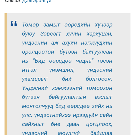
хэллээ.
Дэлгэрэнгүй ...
Төмөр замыг өөрсдийн хүчээр
буюу Зэвсэгт хүчин хариуцан,
үндэсний аж ахуйн нэгжүүдийн
оролцоотой бүтээн байгуулсан
нь “Бид өөрсдөө чадна” гэсэн
итгэл үнэмшил, үндэсний
ухамсрыг бий болгосон.
Үндэсний хэмжээний томоохон
бүтээн байгуулалтын ажлыг
монголчууд бид өөрсдөө хийх нь
улс, үндэстнийхээ ирээдүйн сайн
сайхныг бие даан цогцлоох,
үндэсний аюулгүй байдлаа