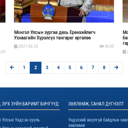
Монгол Улсын зургаа дахь Ерөнхийлөгч
Мо
Ухнаагийн Хүрэлсүх тангараг өргөлөө
ба
га
2021.06.25
8630
633
1
2
3
4
5
6
7
8
, ЭРХ ЗҮЙН БАРИМТ БИЧГҮҮД
ЗӨВЛӨМЖ, САНАЛ ДҮГНЭЛТ
 Улсын Үндсэн хууль
Үндэсний аюулгүй байдлын зөв
зөвлөмж