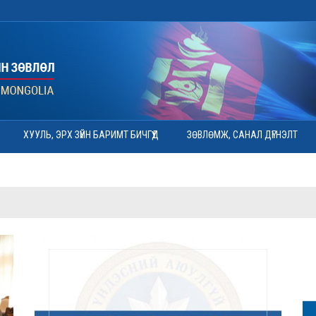
ХУУЛЬ, ЭРХ ЗҮЙН БАРИМТ БИЧГҮҮД
ЗӨВЛӨМЖ, САНАЛ ДҮГНЭЛТ