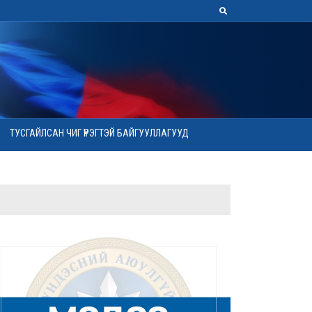
ТУСГАЙЛСАН ЧИГ ҮҮРЭГТЭЙ БАЙГУУЛЛАГУУД