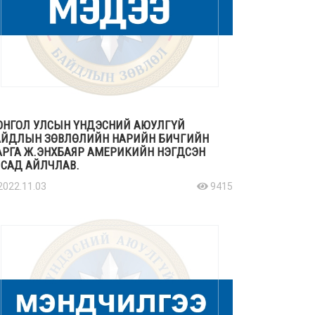
ОНГОЛ УЛСЫН ҮНДЭСНИЙ АЮУЛГҮЙ
АЙДЛЫН ЗӨВЛӨЛИЙН НАРИЙН БИЧГИЙН
РГА Ж.ЭНХБАЯР АМЕРИКИЙН НЭГДСЭН
САД АЙЛЧЛАВ.
2022.11.03
9415