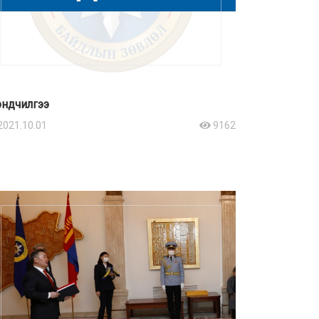
ндчилгээ
2021.10.01
9162