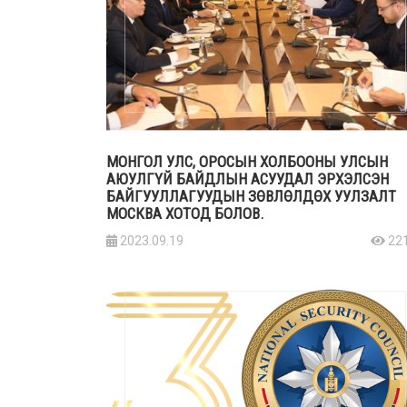
МОНГОЛ УЛС, ОРОСЫН ХОЛБООНЫ УЛСЫН
АЮУЛГҮЙ БАЙДЛЫН АСУУДАЛ ЭРХЭЛСЭН
БАЙГУУЛЛАГУУДЫН ЗӨВЛӨЛДӨХ УУЛЗАЛТ
МОСКВА ХОТОД БОЛОВ.
2023.09.19
22