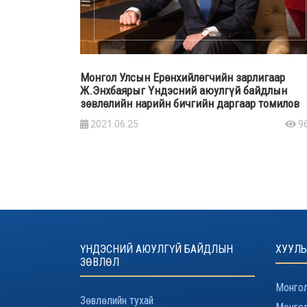
Монгол Улсын Ерөнхийлөгчийн зарлигаар
Ж.Энхбаярыг Үндэсний аюулгүй байдлын
зөвлөлийн нарийн бичгийн даргаар томилов
2021.06.25
9
ҮНДЭСНИЙ АЮУЛГҮЙ БАЙДЛЫН
ХУУЛЬ
ЗӨВЛӨЛ
Монгол
Зөвлөлийн тухай