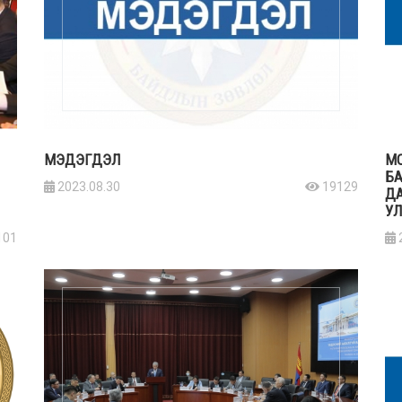
МЭДЭГДЭЛ
М
Б
2023.08.30
19129
ДА
УЛ
101