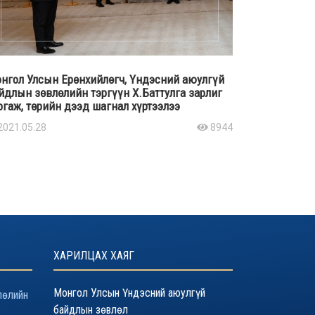
нгол Улсын Ерөнхийлөгч, Үндэсний аюулгүй
йдлын зөвлөлийн тэргүүн Х.Баттулга зарлиг
ргаж, төрийн дээд шагнал хүртээлээ
2021.05.28
8944
ХАРИЛЦАХ ХАЯГ
Монгол Улсын Үндэсний аюулгүй
лөлийн
байдлын зөвлөл