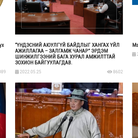
үх
“ҮНДЭСНИЙ АЮУЛГҮЙ БАЙДЛЫГ ХАНГАХ ҮЙЛ
Мэ
АЖИЛЛАГАА – ЗАЛГАМЖ ЧАНАР” ЭРДЭМ
ШИНЖИЛГЭЭНИЙ БАГА ХУРАЛ АМЖИЛТТАЙ
ЗОХИОН БАЙГУУЛАГДАВ.
089
2022.05.25
8602