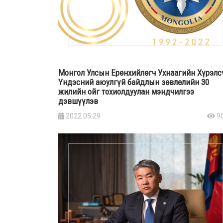
Монгол Улсын Ерөнхийлөгч Ухнаагийн Хүрэлс
Үндэсний аюулгүй байдлын зөвлөлийн 30
жилийн ойг тохиолдуулан мэндчилгээ
дэвшүүлэв
2022.05.29
9