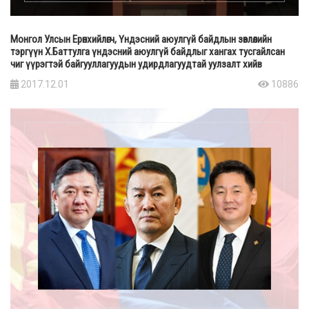
Монгол Улсын Ерөнхийлөгч, Үндэсний аюулгүй байдлын зөвлөлийн
тэргүүн Х.Баттулга үндэсний аюулгүй байдлыг хангах тусгайлсан
чиг үүрэгтэй байгууллагуудын удирдлагуудтай уулзалт хийв
2017.12.01
10886