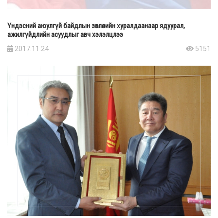
Үндэсний аюулгүй байдлын зөвлөлийн хуралдаанаар ядуурал,
ажилгүйдлийн асуудлыг авч хэлэлцлээ
2017.11.24
5151