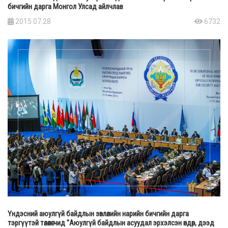
бичгийн дарга Монгол Улсад айлчлав
2015.07.28
6732
Үндэсний аюулгүй байдлын зөвлөлийн нарийн бичгийн дарга
тэргүүтэй төлөөлөгчид "Аюулгүй байдлын асуудал эрхэлсэн өндөр, дээд