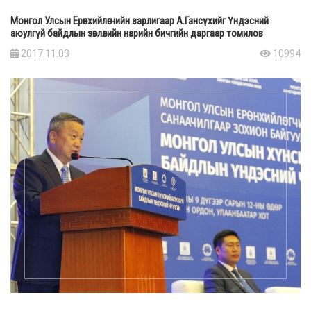
Монгол Улсын Ерөнхийлөгчийн зарлигаар А.Гансүхийг Үндэсний
аюулгүй байдлын зөвлөлийн нарийн бичгийн даргаар томилов
2017.11.03
10994