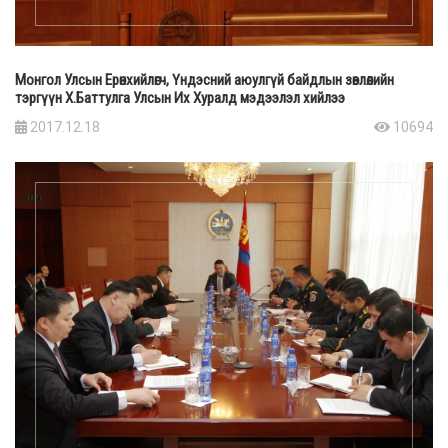
Монгол Улсын Ерөнхийлөгч, Үндэсний аюулгүй байдлын зөвлөлийн
тэргүүн Х.Баттулга Улсын Их Хуралд мэдээлэл хийлээ
2017.12.18
10694