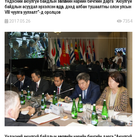
Үндэсний аюулгүй байдлын зөвлөлийн нарийн бичгийн дарга "Аюулгүй
байдлын асуудал эрхэлсэн өндөр, дээд албан тушаалтны олон улсын
VIII чуулга уулзалт"-д оролцов
2017.05.26
7354
Үндэсний аюулгүй байдлын зөвлөлийн нарийн бичгийн дарга "Аюулгүй