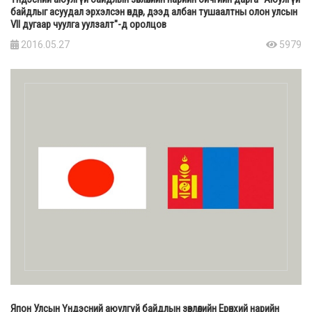
байдлыг асуудал эрхэлсэн өндөр, дээд албан тушаалтны олон улсын
VII дугаар чуулга уулзалт"-д оролцов
2016.05.27
5979
Япон Улсын Үндэсний аюулгүй байдлын зөвлөлийн Ерөнхий нарийн