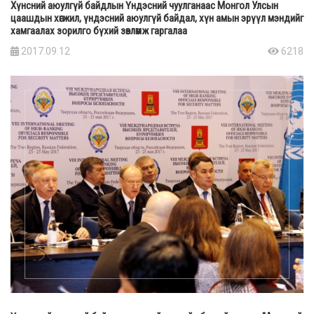
Хүнсний аюулгүй байдлын Үндэсний чуулганаас Монгол Улсын
цаашдын хөгжил, үндэсний аюулгүй байдал, хүн амын эрүүл мэндийг
хамгаалах зорилго бүхий зөвлөмж гаргалаа
2017.09.12
6218