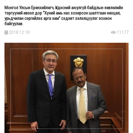
Монгол Улсын Ерөнхийлөгч, Үндэсний аюулгүй байдлын зөвлөлийн
тэргүүний ивээл дор “Хүний амь нас хохирсон шалтгаан нөхцөл,
урьдчилан сэргийлэх арга зам” сэдэвт хэлэлцүүлэг зохион
байгуулав.
2018.12.18
11177