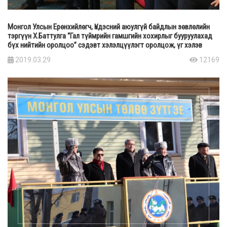
Монгол Улсын Ерөнхийлөгч, Үндэсний аюулгүй байдлын зөвлөлийн
тэргүүн Х.Баттулга “Гал түймрийн гамшгийн хохирлыг бууруулахад
бүх нийтийн оролцоо” сэдэвт хэлэлцүүлэгт оролцож, үг хэлэв
2019.03.29
12169