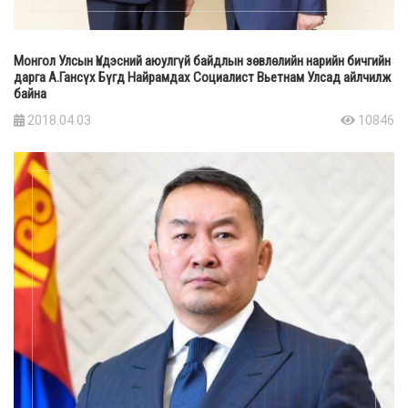
Монгол Улсын Үндэсний аюулгүй байдлын зөвлөлийн нарийн бичгийн
дарга А.Гансүх Бүгд Найрамдах Социалист Вьетнам Улсад айлчилж
байна
2018.04.03
10846