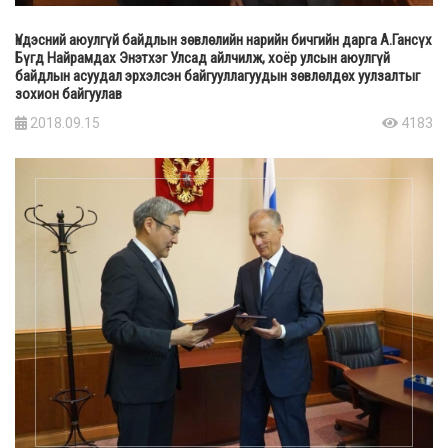
Үндэсний аюулгүй байдлын зөвлөлийн нарийн бичгийн дарга А.Гансүх
Бүгд Найрамдах Энэтхэг Улсад айлчилж, хоёр улсын аюулгүй
байдлын асуудал эрхэлсэн байгууллагуудын зөвлөлдөх уулзалтыг
зохион байгуулав
2018.09.15
4183