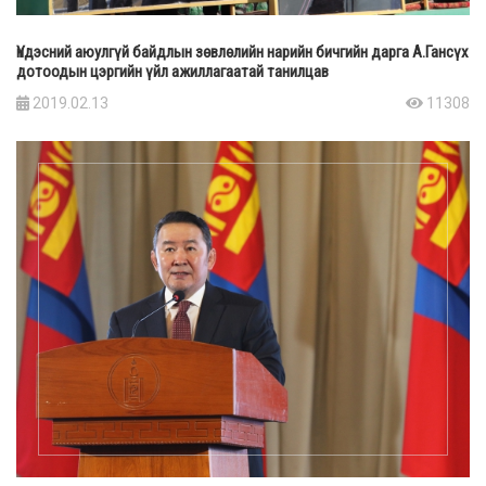
Үндэсний аюулгүй байдлын зөвлөлийн нарийн бичгийн дарга А.Гансүх
дотоодын цэргийн үйл ажиллагаатай танилцав
2019.02.13
11308