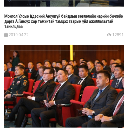
Монгол Улсын Үндэсний Аюулгүй байдлын зөвлөлийн нарийн бичгийн
дарга А.Гансүх хар тамхитай тэмцэх газрын үйл ажиллагаатай
танилцлаа
2019.04.22
12891