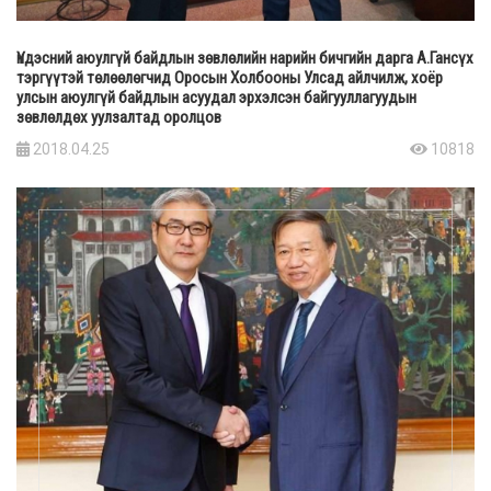
Үндэсний аюулгүй байдлын зөвлөлийн нарийн бичгийн дарга А.Гансүх
тэргүүтэй төлөөлөгчид Оросын Холбооны Улсад айлчилж, хоёр
улсын аюулгүй байдлын асуудал эрхэлсэн байгууллагуудын
зөвлөлдөх уулзалтад оролцов
2018.04.25
10818