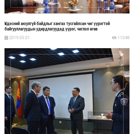
Үндэсний аюулгүй байдлыг хангах тусгайлсан чиг үүрэгтэй
байгууллагуудын удирдлагуудад үүрэг, чиглэл өгөв
2019.05.01
11048