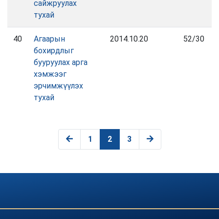
сайжруулах
тухай
40
Агаарын
2014.10.20
52/30
бохирдлыг
бууруулах арга
хэмжээг
эрчимжүүлэх
тухай
1
2
3