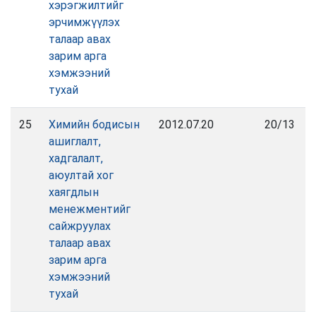
хэрэгжилтийг
эрчимжүүлэх
талаар авах
зарим арга
хэмжээний
тухай
25
Химийн бодисын
2012.07.20
20/13
ашиглалт,
хадгалалт,
аюултай хог
хаягдлын
менежментийг
сайжруулах
талаар авах
зарим арга
хэмжээний
тухай