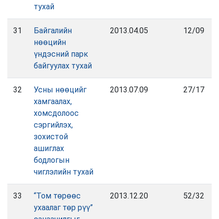
тухай
31
Байгалийн
2013.04.05
12/09
нөөцийн
үндэсний парк
байгуулах тухай
32
Усны нөөцийг
2013.07.09
27/17
хамгаалах,
хомсдолоос
сэргийлэх,
зохистой
ашиглах
бодлогын
чиглэлийн тухай
33
“Том төрөөс
2013.12.20
52/32
ухаалаг төр рүү”