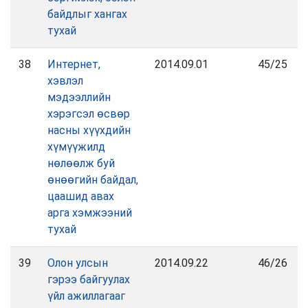
байдлыг хангах
тухай
38
Интернет,
2014.09.01
45/25
хэвлэл
мэдээллийн
хэрэгсэл өсвөр
насны хүүхдийн
хүмүүжилд
нөлөөлж буй
өнөөгийн байдал,
цаашид авах
арга хэмжээний
тухай
39
Олон улсын
2014.09.22
46/26
гэрээ байгуулах
үйл ажиллагааг