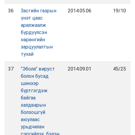
36
Засгийн газрын
2014.05.06
19/10
үнэт цаас
арилжаалж
бүрдүүлсэн
хөрөнгийн
зарцуулалтын
тухай
37
“Эбола” вируст
2014.09.01
45/25
болон бусад
шинээр
бүртгэгдэж
байгаа
халдварын
болзошгүй
аюулаас
урьдчилан
сэргийлэх, бэлэн