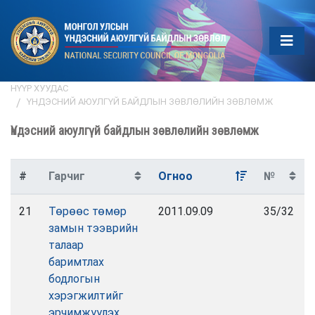
НҮҮР ХУУДАС
ҮНДЭСНИЙ АЮУЛГҮЙ БАЙДЛЫН ЗӨВЛӨЛИЙН ЗӨВЛӨМЖ
Үндэсний аюулгүй байдлын зөвлөлийн зөвлөмж
#
Гарчиг
Огноо
№
21
Төрөөс төмөр
2011.09.09
35/32
замын тээврийн
талаар
баримтлах
бодлогын
хэрэгжилтийг
эрчимжүүлэх