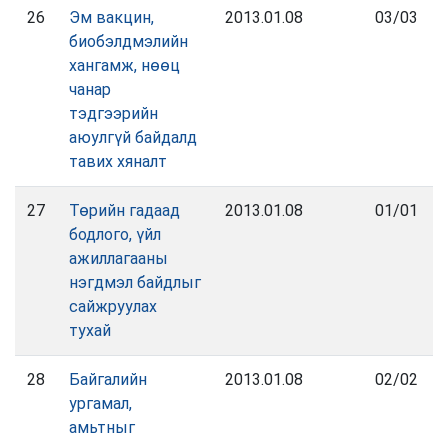
26
Эм вакцин,
2013.01.08
03/03
биобэлдмэлийн
хангамж, нөөц
чанар
тэдгээрийн
аюулгүй байдалд
тавих хяналт
27
Төрийн гадаад
2013.01.08
01/01
бодлого, үйл
ажиллагааны
нэгдмэл байдлыг
сайжруулах
тухай
28
Байгалийн
2013.01.08
02/02
ургамал,
амьтныг