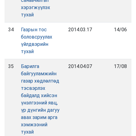
санаачилгыг
хэрэгжүүлэх
тухай
34
Газрын тос
2014.03.17
14/06
боловсруулах
үйлдвэрийн
тухай
35
Барилга
2014.04.07
17/08
байгууламжийн
газар хөдлөлтөд
тэсвэрлэх
байдалд хийсэн
үнэлгээний явц,
үр дүнгийн дагуу
авах зарим арга
хэмжээний
тухай