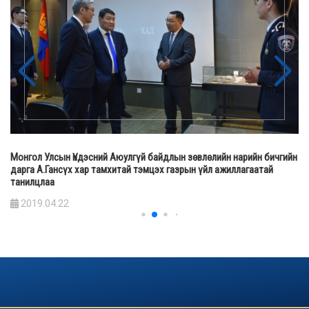
Монгол Улсын Үндэсний Аюулгүй байдлын зөвлөлийн нарийн бичгийн
дарга А.Гансүх хар тамхитай тэмцэх газрын үйл ажиллагаатай
танилцлаа
2019.04.22