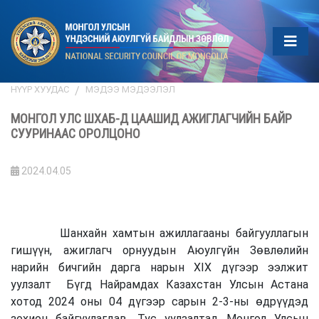
НҮҮР ХУУДАС
МЭДЭЭ МЭДЭЭЛЭЛ
МОНГОЛ УЛС ШХАБ-Д ЦААШИД АЖИГЛАГЧИЙН БАЙР
СУУРИНААС ОРОЛЦОНО
2024.04.05
Шанхайн хамтын ажиллагааны байгууллагын
гишүүн, ажиглагч орнуудын Аюулгүйн Зөвлөлийн
нарийн бичгийн дарга нарын XIX дүгээр ээлжит
уулзалт Бүгд Найрамдах Казахстан Улсын Астана
хотод 2024 оны 04 дүгээр сарын 2-3-ны өдрүүдэд
зохион байгуулагдав. Тус уулзалтад Монгол Улсын