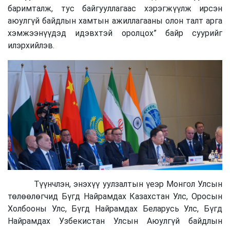
баримталж, тус байгууллагаас хэрэгжүүлж ирсэн
аюулгүй байдлын хамтын ажиллагааны олон талт арга
хэмжээнүүдэд идэвхтэй оролцох” байр суурийг
илэрхийлэв.
Түүнчлэн, энэхүү уулзалтын үеэр Монгол Улсын
төлөөлөгчид Бүгд Найрамдах Казахстан Улс, Оросын
Холбооны Улс, Бүгд Найрамдах Беларусь Улс, Бүгд
Найрамдах Узбекистан Улсын Аюулгүй байдлын