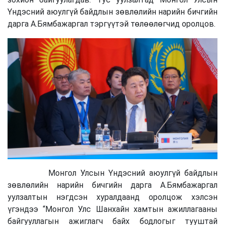
Үндэсний аюулгүй байдлын зөвлөлийн нарийн бичгийн
дарга А.Бямбажаргал тэргүүтэй төлөөлөгчид оролцов.
Монгол Улсын Үндэсний аюулгүй байдлын
зөвлөлийн нарийн бичгийн дарга А.Бямбажаргал
уулзалтын нэгдсэн хуралдаанд оролцож хэлсэн
үгэндээ “Монгол Улс Шанхайн хамтын ажиллагааны
байгууллагын ажиглагч байх бодлогыг тууштай