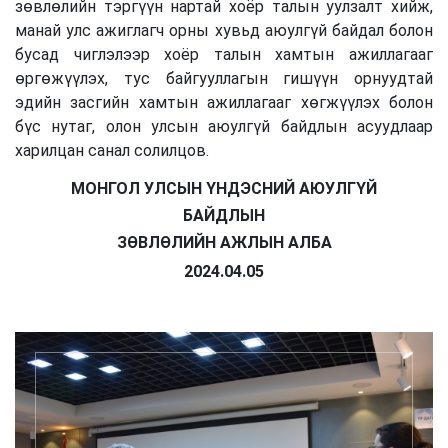
зөвлөлийн тэргүүн нартай хоёр талын уулзалт хийж,
манай улс ажиглагч орны хувьд аюулгүй байдал болон
бусад чиглэлээр хоёр талын хамтын ажиллагааг
өргөжүүлэх, тус байгууллагын гишүүн орнуудтай
эдийн засгийн хамтын ажиллагааг хөгжүүлэх болон
бүс нутаг, олон улсын аюулгүй байдлын асуудлаар
харилцан санал солилцов.
МОНГОЛ УЛСЫН ҮНДЭСНИЙ АЮУЛГҮЙ
БАЙДЛЫН
ЗӨВЛӨЛИЙН АЖЛЫН АЛБА
2024.04.05